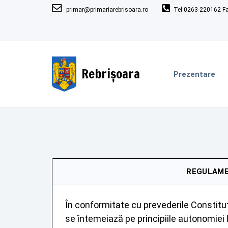
primar@primariarebrisoara.ro
Tel:0263-220162 F
Rebrișoara
Prezentare
REGULAME
În conformitate cu prevederile Constituţi
se întemeiază pe principiile autonomiei loc