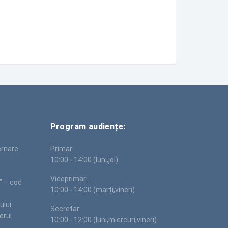
Program audiențe:
ernare
Primar:
10:00 - 14:00 (luni,joi)
Viceprimar:
” – cod
10:00 - 14:00 (marți,vineri)
ului
Secretar:
erul
10:00 - 12:00 (luni,miercuri,vineri)