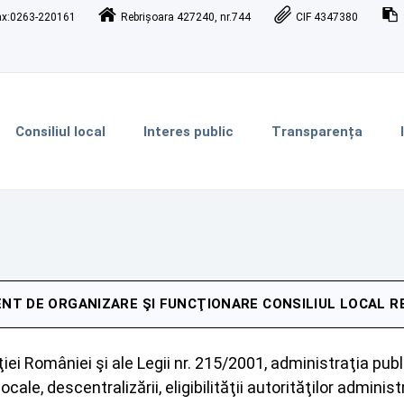
ax:0263-220161
Rebrișoara 427240, nr.744
CIF 4347380
Consiliul local
Interes public
Transparența
NT DE ORGANIZARE ŞI FUNCŢIONARE CONSILIUL LOCAL R
ei României şi ale Legii nr. 215/2001, administraţia public
ale, descentralizării, eligibilităţii autorităţilor administra