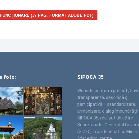
FUNCŢIONARE (37 PAG. FORMAT ADOBE PDF)
e foto:
SIPOCA 35
Website conform proiect „Guv
transparentă, deschisă și
participativă – standardizare,
armonizare, dialog îmbunătățit
SIPOCA 35, realizat de către
Secretariatul General al Guvern
(S.G.G.) în parteneriat cu Minist
Afacerilor Interne