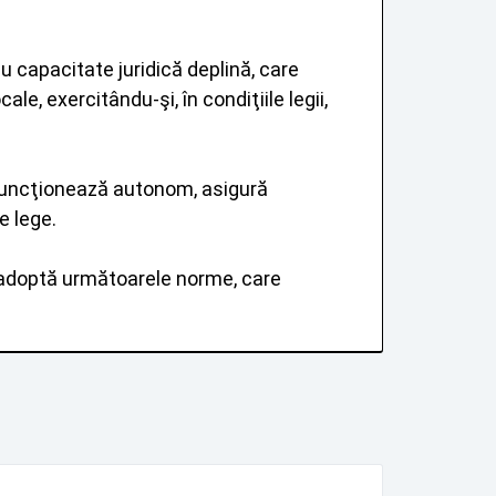
u capacitate juridică deplină, care
le, exercitându-şi, în condiţiile legii,
 funcţionează autonom, asigură
e lege.
se adoptă următoarele norme, care